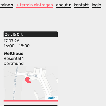
rmine ▾
+ termin eintragen
about ▾
kontakt
login
Zeit & Ort
17.07.26
16:00 – 18:00
Welthaus
Rosental 1
Dortmund
Leaflet