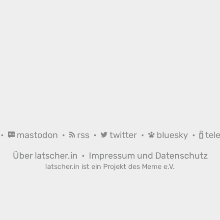
•
mastodon
•
rss
•
twitter
•
bluesky
•
tel
Über latscher.in
•
Impressum und Datenschutz
latscher.in ist ein Projekt des
Meme e.V.