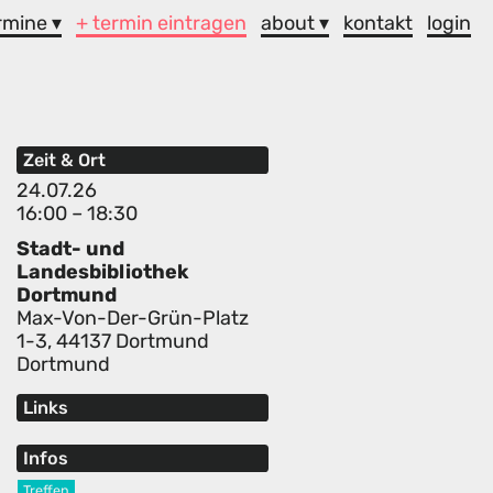
rmine ▾
+ termin eintragen
about ▾
kontakt
login
Zeit & Ort
24.07.26
16:00 – 18:30
Stadt- und
Landesbibliothek
Dortmund
Max-Von-Der-Grün-Platz
1-3, 44137 Dortmund
Dortmund
Links
Infos
Treffen