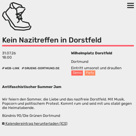
Kein Nazitreffen in Dorstfeld
31.07.26
Wilhelmplatz Dorstfeld
18:00
Dortmund
Eintritt umsonst und draußen
WEB-LINK
GRUENE-DORTMUND.DE
Demo
Party
Antifaschistischer Summer Jam
Wir feiern den Sommer, die Liebe und das nazifreie Dorstfeld. Mit Musik,
Popcorn und politischem Protest. Kommt rum und seid mit uns stabil gegen
die Heimatabende.
Bündnis 90/Die Grünen Dortmund
Kalendereintrag herunterladen (ICS)