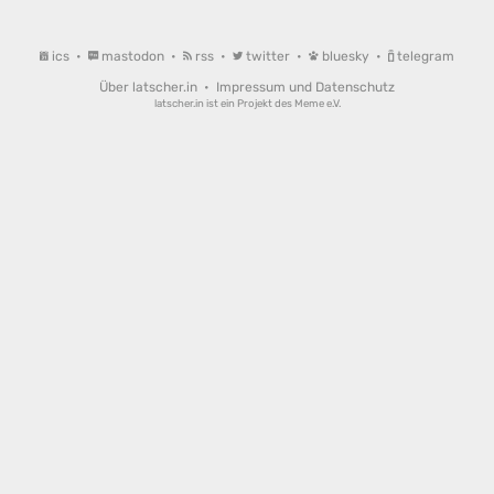
ics
•
mastodon
•
rss
•
twitter
•
bluesky
•
telegram
Über latscher.in
•
Impressum und Datenschutz
latscher.in ist ein Projekt des
Meme e.V.