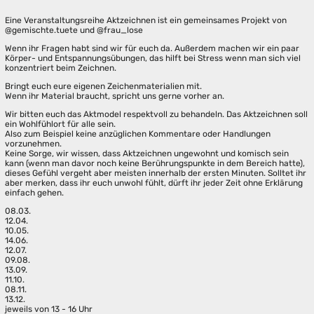
Eine Veranstaltungsreihe Aktzeichnen ist ein gemeinsames Projekt von
@gemischte.tuete und @frau_lose
Wenn ihr Fragen habt sind wir für euch da. Außerdem machen wir ein paar
Körper- und Entspannungsübungen, das hilft bei Stress wenn man sich viel
konzentriert beim Zeichnen.
Bringt euch eure eigenen Zeichenmaterialien mit.
Wenn ihr Material braucht, spricht uns gerne vorher an.
Wir bitten euch das Aktmodel respektvoll zu behandeln. Das Aktzeichnen soll
ein Wohlfühlort für alle sein.
Also zum Beispiel keine anzüglichen Kommentare oder Handlungen
vorzunehmen.
Keine Sorge, wir wissen, dass Aktzeichnen ungewohnt und komisch sein
kann (wenn man davor noch keine Berührungspunkte in dem Bereich hatte),
dieses Gefühl vergeht aber meisten innerhalb der ersten Minuten. Solltet ihr
aber merken, dass ihr euch unwohl fühlt, dürft ihr jeder Zeit ohne Erklärung
einfach gehen.
08.03.
12.04.
10.05.
14.06.
12.07.
09.08.
13.09.
11.10.
08.11.
13.12.
jeweils von 13 - 16 Uhr