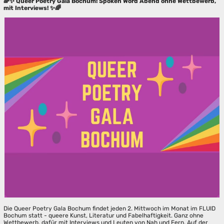
🌈✨ Queer Poetry Gala Bochum! Spoken Word Abend ohne Wettbewerb,
mit Interviews! ✨🌈
Die Queer Poetry Gala Bochum findet jeden 2. Mittwoch im Monat im FLUID
Bochum statt - queere Kunst, Literatur und Fabelhaftigkeit. Ganz ohne
Wettbewerb, dafür mit Interviews und Leuten von Nah und Fern. Auf der