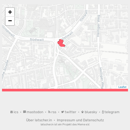
+
−
Leaflet
ics
•
mastodon
•
rss
•
twitter
•
bluesky
•
telegram
Über latscher.in
•
Impressum und Datenschutz
latscher.in ist ein Projekt des
Meme e.V.