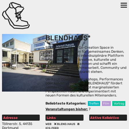
BLENDHAUS*
BLENDHAUS* ist ein Co-Creation Space in
Dortmund – ein Raum für gemeinsames Denken,
Machen und Sein. Als interdisziplinäre Plattform
bringt BLENDHAUS* kreative, kulturelle und
soziale Praktiken zusammen und schafft ein
Umfeld, in dem Zusammenarbeit, Community und
Sichtbarkeit im Mittelpunkt stehen.
Ob durch Coworking, Workshops, Performances
oder kollektive Formate – BLENDHAUS* fördert
nachhaltige Netzwerke, gibt marginalisierten
Perspektiven Raum und experimentiert mit
neuen Formen des kulturellen Miteinanders.
Beliebteste Kategorien:
Treffen
Film
Vortrag
Veranstaltungen bisher:
7
Adresse
Links
Aktive Kollektive
Töllnerstr. 5, 44135
WEB
BLEND.HAUS
Dortmund
ICS-FEED