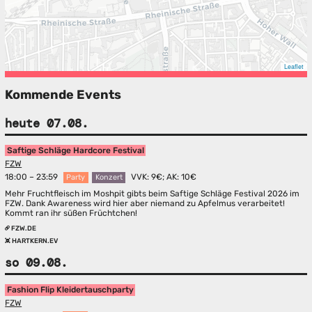
Leaflet
Kommende Events
heute 07.08.
Saftige Schläge Hardcore Festival
FZW
18:00 – 23:59
VVK: 9€; AK: 10€
Party
Konzert
Mehr Fruchtfleisch im Moshpit gibts beim Saftige Schläge Festival 2026 im
FZW. Dank Awareness wird hier aber niemand zu Apfelmus verarbeitet!
Kommt ran ihr süßen Früchtchen!
FZW.DE
HARTKERN.EV
so 09.08.
Fashion Flip Kleidertauschparty
FZW