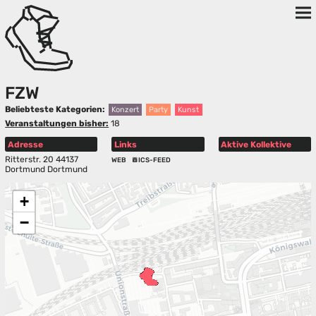
FZW
Beliebteste Kategorien:
Konzert
Party
Kunst
Veranstaltungen bisher:
18
Adresse
Links
Aktive Kollektive
Ritterstr. 20 44137
WEB
ICS-FEED
Dortmund Dortmund
+
−