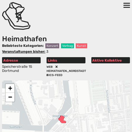
Heimathafen
Beliebteste Kategorien:
Konzert
Vortrag
Kunst
Veranstaltungen bisher:
3
Adresse
Links
Aktive Kollektive
Speicherstraße 15
WEB
Dortmund
HEIMATHAFEN_NORDSTADT
ICS-FEED
+
−