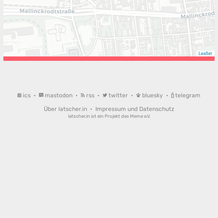
Leaflet
ics
•
mastodon
•
rss
•
twitter
•
bluesky
•
telegram
Über latscher.in
•
Impressum und Datenschutz
latscher.in ist ein Projekt des
Meme e.V.