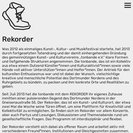
Rekorder
Was 2012 als einmaliges Kunst-, Kultur- und Musikfestival startete, hat 2013
durch fortgesetzten Tatendrang und der damit einhergehenden Gründung
des gemeinnützigen Kunst- und Kulturvereins „tonbande e.V.“ klare Formen
und tiefgehende Strukturen angenommen. Die tonbande, das ist ein Kollektiv
aus etwa einem Dutzend Künstler*innen und Kulturaktivist*innen sowie viele
Hände voll aktiver Unterstützer*innen und Helfer*innen. Der Antrieb für den
kulturellen Enthusiasmus war und ist dabei der Wunsch, vielschichtige
kreative und menschliche Potential des Dortmunder Nordens und des
Ruhrgebiets zu bündeln, zu packen und ihm konkrete Orte und Realitäten zu
geben.
Seit Juli 2013 hat die tonbande mit dem REKORDER ihr eigenes Zuhause
inmitten einer pulsierenden Gegend des Dortmunder Nordens in der
Gneisenaustraße 55. Der Rekorder, das ist ein Kunst- und Kulturort, der etwa
zwei Mal die Woche seine Türen öffnet, um eine Plattform für Kreativität und
Kollektivität zu ermöglichen. So finden sich im Rekorder vor allem Konzerte,
aber auch Partys und Lesungen, Diskussionen und Themenabende rund um
gesellschaftliche Fragen. Das Programm ist interdisziplinär und flexibel.
Der Rekorder versteht sich dabei als offener Raum und arbeitet aktiv mit
verschiedenen Freund*innen, Institutionen und Gleichgesinnten zusammen.