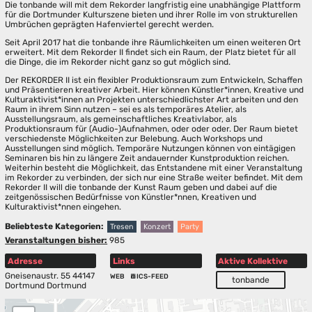
Die tonbande will mit dem Rekorder langfristig eine unabhängige Plattform
für die Dortmunder Kulturszene bieten und ihrer Rolle im von strukturellen
Umbrüchen geprägten Hafenviertel gerecht werden.
Seit April 2017 hat die tonbande ihre Räumlichkeiten um einen weiteren Ort
erweitert. Mit dem Rekorder II findet sich ein Raum, der Platz bietet für all
die Dinge, die im Rekorder nicht ganz so gut möglich sind.
Der REKORDER II ist ein flexibler Produktionsraum zum Entwickeln, Schaffen
und Präsentieren kreativer Arbeit. Hier können Künstler*innen, Kreative und
Kulturaktivist*innen an Projekten unterschiedlichster Art arbeiten und den
Raum in ihrem Sinn nutzen – sei es als temporäres Atelier, als
Ausstellungsraum, als gemeinschaftliches Kreativlabor, als
Produktionsraum für (Audio-)Aufnahmen, oder oder oder. Der Raum bietet
verschiedenste Möglichkeiten zur Belebung. Auch Workshops und
Ausstellungen sind möglich. Temporäre Nutzungen können von eintägigen
Seminaren bis hin zu längere Zeit andauernder Kunstproduktion reichen.
Weiterhin besteht die Möglichkeit, das Entstandene mit einer Veranstaltung
im Rekorder zu verbinden, der sich nur eine Straße weiter befindet. Mit dem
Rekorder II will die tonbande der Kunst Raum geben und dabei auf die
zeitgenössischen Bedürfnisse von Künstler*nnen, Kreativen und
Kulturaktivist*nnen eingehen.
Beliebteste Kategorien:
Tresen
Konzert
Party
Veranstaltungen bisher:
985
Adresse
Links
Aktive Kollektive
Gneisenaustr. 55 44147
WEB
ICS-FEED
tonbande
Dortmund Dortmund