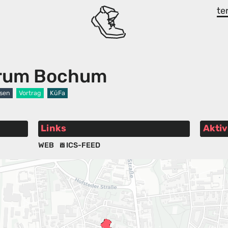
te
trum Bochum
esen
Vortrag
KüFa
Links
Aktiv
WEB
ICS-FEED