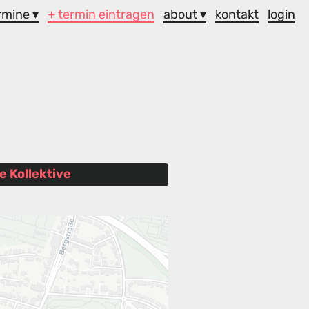
rmine ▾
+ termin eintragen
about ▾
kontakt
login
e Kollektive