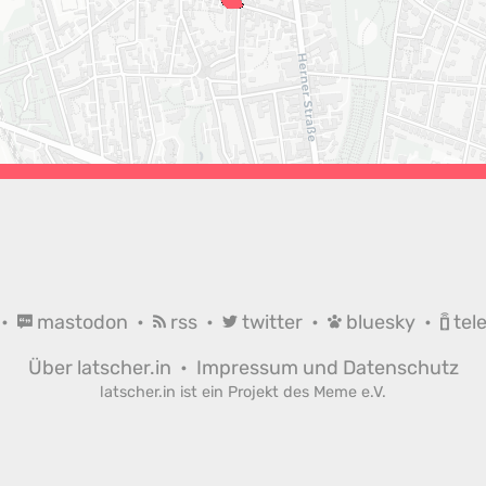
•
mastodon
•
rss
•
twitter
•
bluesky
•
tel
Über latscher.in
•
Impressum und Datenschutz
latscher.in ist ein Projekt des
Meme e.V.