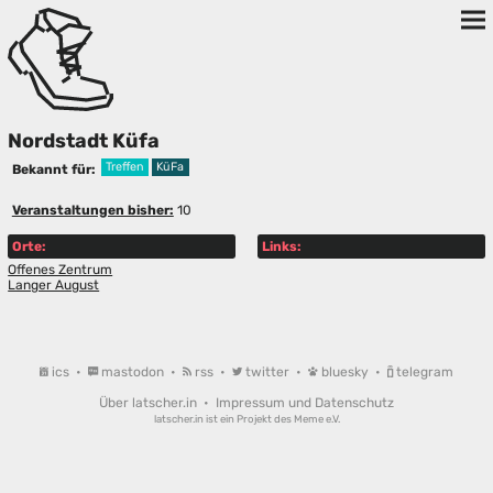
Nordstadt Küfa
Treffen
KüFa
Bekannt für:
Veranstaltungen bisher:
10
Orte:
Links:
Offenes Zentrum
Langer August
ics
•
mastodon
•
rss
•
twitter
•
bluesky
•
telegram
Über latscher.in
•
Impressum und Datenschutz
latscher.in ist ein Projekt des
Meme e.V.