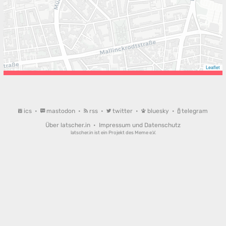
Leaflet
ics
•
mastodon
•
rss
•
twitter
•
bluesky
•
telegram
Über latscher.in
•
Impressum und Datenschutz
latscher.in ist ein Projekt des
Meme e.V.