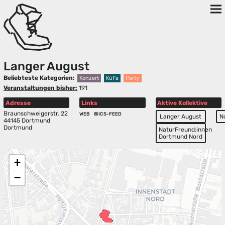
Langer August
Beliebteste Kategorien:
Konzert
KüFa
Party
Veranstaltungen bisher:
191
Adresse
Links
Aktive Kollektive
Braunschweigerstr. 22
WEB
ICS-FEED
Langer August
N
44145 Dortmund
Dortmund
NaturFreund:innen
Dortmund Nord
+
−