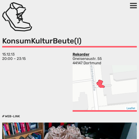
KonsumKulturBeute(l)
15.12.13
Rekorder
20:00 – 23:15
Gneisenaustr. 55
44147 Dortmund
Leaflet
WEB-LINK