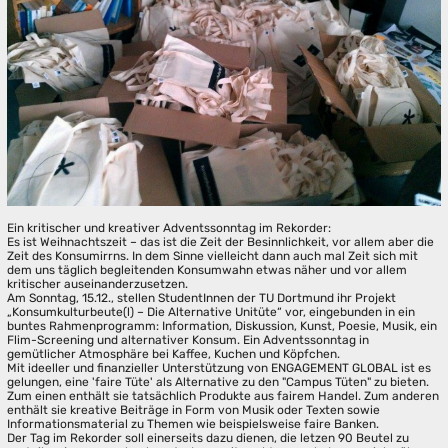
Ein kritischer und kreativer Adventssonntag im Rekorder:
Es ist Weihnachtszeit – das ist die Zeit der Besinnlichkeit, vor allem aber die
Zeit des Konsumirrns. In dem Sinne vielleicht dann auch mal Zeit sich mit
dem uns täglich begleitenden Konsumwahn etwas näher und vor allem
kritischer auseinanderzusetzen.
Am Sonntag, 15.12., stellen StudentInnen der TU Dortmund ihr Projekt
„Konsumkulturbeute(l) – Die Alternative Unitüte“ vor, eingebunden in ein
buntes Rahmenprogramm: Information, Diskussion, Kunst, Poesie, Musik, ein
Flim-Screening und alternativer Konsum. Ein Adventssonntag in
gemütlicher Atmosphäre bei Kaffee, Kuchen und Köpfchen.
Mit ideeller und finanzieller Unterstützung von ENGAGEMENT GLOBAL ist es
gelungen, eine 'faire Tüte' als Alternative zu den "Campus Tüten" zu bieten.
Zum einen enthält sie tatsächlich Produkte aus fairem Handel. Zum anderen
enthält sie kreative Beiträge in Form von Musik oder Texten sowie
Informationsmaterial zu Themen wie beispielsweise faire Banken.
Der Tag im Rekorder soll einerseits dazu dienen, die letzen 90 Beutel zu