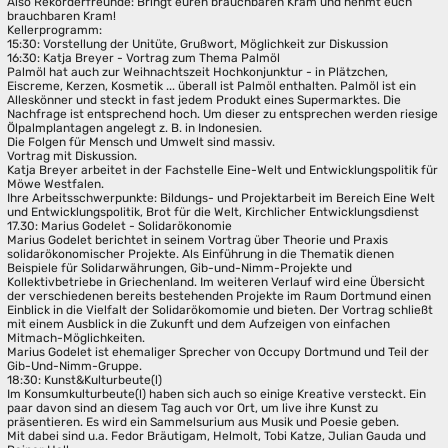
Also Rekorderfreunde: Bringt euren brauchbaren Kram und nehmt euch
brauchbaren Kram!
Kellerprogramm:
15:30: Vorstellung der Unitüte, Grußwort, Möglichkeit zur Diskussion
16:30: Katja Breyer - Vortrag zum Thema Palmöl
Palmöl hat auch zur Weihnachtszeit Hochkonjunktur - in Plätzchen,
Eiscreme, Kerzen, Kosmetik ... überall ist Palmöl enthalten. Palmöl ist ein
Alleskönner und steckt in fast jedem Produkt eines Supermarktes. Die
Nachfrage ist entsprechend hoch. Um dieser zu entsprechen werden riesige
Ölpalmplantagen angelegt z. B. in Indonesien.
Die Folgen für Mensch und Umwelt sind massiv.
Vortrag mit Diskussion.
Katja Breyer arbeitet in der Fachstelle Eine-Welt und Entwicklungspolitik für
Möwe Westfalen.
Ihre Arbeitsschwerpunkte: Bildungs- und Projektarbeit im Bereich Eine Welt
und Entwicklungspolitik, Brot für die Welt, Kirchlicher Entwicklungsdienst
17.30: Marius Godelet - Solidarökonomie
Marius Godelet berichtet in seinem Vortrag über Theorie und Praxis
solidarökonomischer Projekte. Als Einführung in die Thematik dienen
Beispiele für Solidarwährungen, Gib-und-Nimm-Projekte und
Kollektivbetriebe in Griechenland. Im weiteren Verlauf wird eine Übersicht
der verschiedenen bereits bestehenden Projekte im Raum Dortmund einen
Einblick in die Vielfalt der Solidarökomomie und bieten. Der Vortrag schließt
mit einem Ausblick in die Zukunft und dem Aufzeigen von einfachen
Mitmach-Möglichkeiten.
Marius Godelet ist ehemaliger Sprecher von Occupy Dortmund und Teil der
Gib-Und-Nimm-Gruppe.
18:30: Kunst&Kulturbeute(l)
Im Konsumkulturbeute(l) haben sich auch so einige Kreative versteckt. Ein
paar davon sind an diesem Tag auch vor Ort, um live ihre Kunst zu
präsentieren. Es wird ein Sammelsurium aus Musik und Poesie geben.
Mit dabei sind u.a. Fedor Bräutigam, Helmolt, Tobi Katze, Julian Gauda und