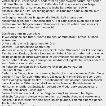
verteilen, ja zu verschenken. Andererseits geht es auch darum, sich näher
mit dem Thema zu befassen: Im Keller des Rekorders wird es Vorträge,
Diskussionen, literarische und musikalische Darbietungen sowie
abschließend ein Film-Screening geben. Da kann man dann auch mal auf
den Tatort verzichten.
Im Erdgeschoss gibt es hingegen die Möglichkeit alternative
Konsummöglichkeiten kennenzulernen. Hier kann sicher auch das ein oder
andere Weihnachtsgeschenk erstanden werden, das eben dann aber vor
allem kreativ und ethisch vertretbar ist.
Das Programm im Überblick:
14:30: Ausgabe der Tüten, buntes Treiben, Gemütlichkeit, Kaffee, Kuchen,
Kränzchen
Unter anderem im Erdgeschoss vor Ort:
Wathwa - Siebdruck und Gestaltung
Wathwa ist eine Gruppe Studenten/nicht-mehr-Studenten der FH Dortmund
Fachbereich Design, die das Siebdrucken lieben! Deshalb haben wir uns eine
kleine analoge Siebdruckwerkstatt im Dortmunder Norden aufgebaut und
bieten neben Gestaltung, Konzeption und Ausstellungsfläche, unter anderem
auch Siebdruckworkshops an.
Im Rekorder werden sie ihre Kunst vorstellen und verkaufen.
Gib-Und-Nimm-Tisch:
Jeder kann Dinge, die er nicht (mehr) benötigt vorbeibringen und/oder Dinge
von dem Tisch für sich mitnehmen. Das geschieht ohne Geld und soll auch
nicht zwangsläufig als direkter Tauschhandel funktionieren, sondern es soll
das solidarische Miteinander stärken und sich an den Bedürfnissen der
Menschen orientieren. Zusätzlich schont die Wiederverwendung unsere
Umwelt und unsere Ressourcen.
Dieser Tisch soll ein praktischer Gegenentwurf zu unserem heutigen
Wirtschaftssystem dienen, was vorallem auf Ausbeutung und Konkurrenz
basiert. Alle Interessierten sind herzlich eingeladen, sich mit einem eigenen
Tisch zu beteiligen.