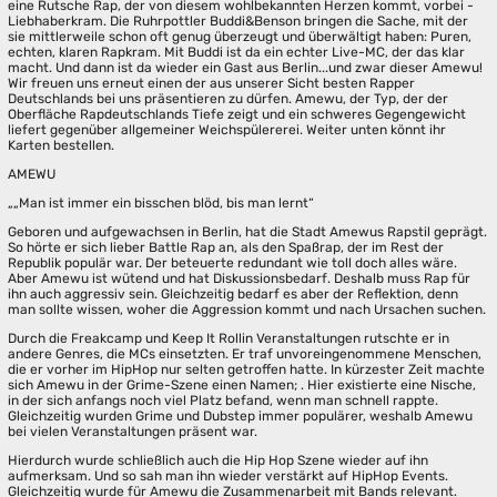
eine Rutsche Rap, der von diesem wohlbekannten Herzen kommt, vorbei -
Liebhaberkram. Die Ruhrpottler Buddi&Benson bringen die Sache, mit der
sie mittlerweile schon oft genug überzeugt und überwältigt haben: Puren,
echten, klaren Rapkram. Mit Buddi ist da ein echter Live-MC, der das klar
macht. Und dann ist da wieder ein Gast aus Berlin...und zwar dieser Amewu!
Wir freuen uns erneut einen der aus unserer Sicht besten Rapper
Deutschlands bei uns präsentieren zu dürfen. Amewu, der Typ, der der
Oberfläche Rapdeutschlands Tiefe zeigt und ein schweres Gegengewicht
liefert gegenüber allgemeiner Weichspülererei. Weiter unten könnt ihr
Karten bestellen.
AMEWU
„„Man ist immer ein bisschen blöd, bis man lernt“
Geboren und aufgewachsen in Berlin, hat die Stadt Amewus Rapstil geprägt.
So hörte er sich lieber Battle Rap an, als den Spaßrap, der im Rest der
Republik populär war. Der beteuerte redundant wie toll doch alles wäre.
Aber Amewu ist wütend und hat Diskussionsbedarf. Deshalb muss Rap für
ihn auch aggressiv sein. Gleichzeitig bedarf es aber der Reflektion, denn
man sollte wissen, woher die Aggression kommt und nach Ursachen suchen.
Durch die Freakcamp und Keep It Rollin Veranstaltungen rutschte er in
andere Genres, die MCs einsetzten. Er traf unvoreingenommene Menschen,
die er vorher im HipHop nur selten getroffen hatte. In kürzester Zeit machte
sich Amewu in der Grime-Szene einen Namen; . Hier existierte eine Nische,
in der sich anfangs noch viel Platz befand, wenn man schnell rappte.
Gleichzeitig wurden Grime und Dubstep immer populärer, weshalb Amewu
bei vielen Veranstaltungen präsent war.
Hierdurch wurde schließlich auch die Hip Hop Szene wieder auf ihn
aufmerksam. Und so sah man ihn wieder verstärkt auf HipHop Events.
Gleichzeitig wurde für Amewu die Zusammenarbeit mit Bands relevant.