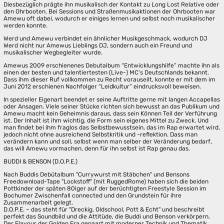
Diesbezüglich prägte ihn musikalisch der Kontakt zu Long Lost Relative oder
den Ohrbooten. Bei Sessions und Straßenmusikaktionen der Ohrbooten war
Amewu oft dabei, wodurch er einiges lernen und selbst noch musikalischer
werden konnte.
Werd und Amewu verbindet ein ähnlicher Musikgeschmack, wodurch DJ
Werd nicht nur Amewus Lieblings DJ, sondern auch ein Freund und
musikalischer Wegbegleiter wurde.
Amewus 2009 erschienenes Debutalbum “Entwicklungshilfe” machte ihn als
einen der besten und talentiertesten (Live-) MC’s Deutschlands bekannt.
Dass ihm dieser Ruf vollkommen zu Recht vorauseilt, konnte er mit dem im
Juni 2012 erschienen Nachfolger “Leidkultur” eindrucksvoll beweisen.
In spezieller Eigenart beendet er seine Auftritte gerne mit langen Accapellas
oder Ansagen. Viele seiner Stücke richten sich bewusst an das Publikum und
Amewu macht kein Geheimnis daraus, dass sein Können Teil der Verführung
ist. Der Inhalt ist ihm wichtig, die Form sein eigenes Mittel zu Zweck. Und
man findet bei ihm fraglos das Selbstbewusstsein, das im Rap erwartet wird,
jedoch nicht ohne ausreichend Selbstkritik und -reflektion. Dass man
verändern kann und soll, selbst wenn man selber der Veränderung bedarf,
das will Amewu vormachen, denn für ihn selbst ist Rap genau das.
BUDDI & BENSON (D.O.P.E.)
Nach Buddis Debütalbum "Currywurst mit Stäbchen" und Bensons
Freedownload-Tape "Lockstoff" (mit RuggedRome) haben sich die beiden
Pottkinder der späten 80iger auf der berüchtigten Freestyle Session im
Bochumer Zwischenfall connected und den Grundstein für ihre
Zusammenarbeit gelegt.
D.O.P.E. – das steht für "Dreckig, Oldschool, Pott & Echt" und beschreibt
perfekt das Soundbild und die Attitüde, die Buddi und Benson verkörpern.
Der Flavour der Golden Era gepaart mit moderner Technik und Thematik.