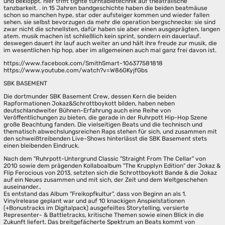
und bekloppt. hier trifft tighte turntabletechnik auf theatralische
tanzbarkeit. . in 15 Jahren bandgeschichte haben die beiden beatmäuse
schon so manchen hype, star oder aufsteiger kommen und wieder fallen
sehen. sie selbst bevorzugen da mehr die operation bergschnecke: sie sind
zwar nicht die schnellsten, dafür haben sie aber einen ausgeprägten, langen
atem. musik machen ist schließlich kein sprint, sondern ein dauerlauf.
deswegen dauert ihr lauf auch weiter an und hält ihre freude zur musik, die
im wesentlichen hip hop, aber im allgemeinen auch mal ganz frei davon ist.
https://www.facebook.com/SmithSmart-106377581818
https://www.youtube.com/watch?v=W86GKyjfGbs
SBK BASEMENT
Die dortmunder SBK Basement Crew, dessen Kern die beiden
Rapformationen Jokaz&Schrottboykott bilden, haben neben
deutschlandweiter Bühnen-Erfahrung auch eine Reihe von
Veröffentlichungen zu bieten, die gerade in der Ruhrpott Hip-Hop Szene
große Beachtung fanden. Die vielseitigen Beats und die technisch und
thematisch abwechslungsreichen Raps stehen für sich, und zusammen mit
den schweißtreibenden Live-Shows hinterlässt die SBK Basement stets
einen bleibenden Eindruck.
Nach dem "Ruhrpott-Untergrund Classic "Straight From The Cellar" von
2010 sowie dem prägenden Kollaboalbum "The Krupplyn Edition" der Jokaz &
Flip Ferocious von 2013, setzten sich die Schrottboykott Bande & die Jokaz
auf ein Neues zusammen und mit sich, der Zeit und dem Weltgeschehen
auseinander..
Es entstand das Album "Freikopfkultur", dass von Beginn an als 1.
Vinylrelease geplant war und auf 10 knackigen Anspielstationen
(+Bonustracks im Digitalpack) ausgefeiltes Storytelling, versierte
Representer- & Battletracks, kritische Themen sowie einen Blick in die
Zukunft liefert. Das breitgefächerte Spektrum an Beats kommt von