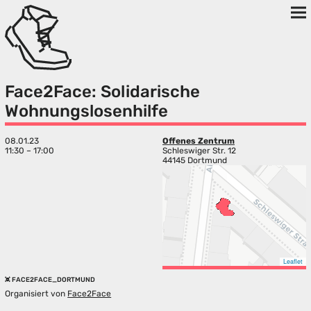
Face2Face: Solidarische
Wohnungslosenhilfe
08.01.23
Offenes Zentrum
11:30 – 17:00
Schleswiger Str. 12
44145 Dortmund
Leaflet
FACE2FACE_DORTMUND
Organisiert von
Face2Face