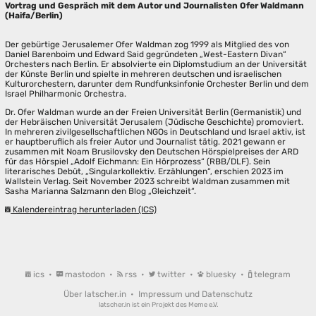
Vortrag und Gespräch mit dem Autor und Journalisten Ofer Waldmann
(Haifa/Berlin)
Der gebürtige Jerusalemer Ofer Waldman zog 1999 als Mitglied des von
Daniel Barenboim und Edward Said gegründeten „West-Eastern Divan“
Orchesters nach Berlin. Er absolvierte ein Diplomstudium an der Universität
der Künste Berlin und spielte in mehreren deutschen und israelischen
Kulturorchestern, darunter dem Rundfunksinfonie Orchester Berlin und dem
Israel Philharmonic Orchestra.
Dr. Ofer Waldman wurde an der Freien Universität Berlin (Germanistik) und
der Hebräischen Universität Jerusalem (Jüdische Geschichte) promoviert.
In mehreren zivilgesellschaftlichen NGOs in Deutschland und Israel aktiv, ist
er hauptberuflich als freier Autor und Journalist tätig. 2021 gewann er
zusammen mit Noam Brusilovsky den Deutschen Hörspielpreises der ARD
für das Hörspiel „Adolf Eichmann: Ein Hörprozess“ (RBB/DLF). Sein
literarisches Debüt, „Singularkollektiv. Erzählungen“, erschien 2023 im
Wallstein Verlag. Seit November 2023 schreibt Waldman zusammen mit
Sasha Marianna Salzmann den Blog „Gleichzeit“.
Kalendereintrag herunterladen (ICS)
ics
•
mastodon
•
rss
•
twitter
•
bluesky
•
telegram
Über latscher.in
•
Impressum und Datenschutz
latscher.in ist ein Projekt des
Meme e.V.