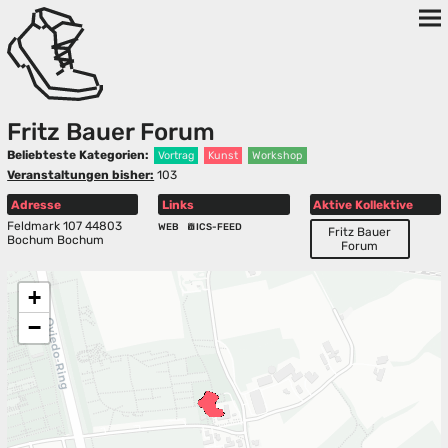
Fritz Bauer Forum
Beliebteste Kategorien:
Vortrag
Kunst
Workshop
Veranstaltungen bisher:
103
Adresse
Links
Aktive Kollektive
Feldmark 107 44803
WEB
ICS-FEED
Fritz Bauer
Bochum Bochum
Forum
+
−