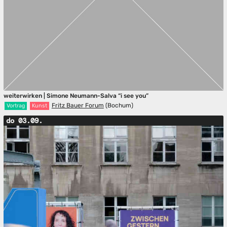
weiterwirken | Simone Neumann-Salva “i see you”
Fritz Bauer Forum
(Bochum)
Vortrag
Kunst
do 03.09.