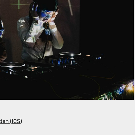
den (ICS)