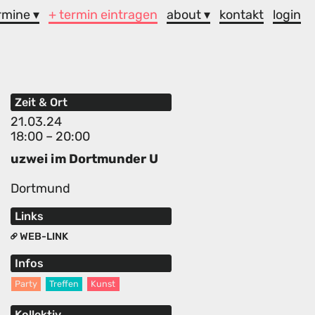
rmine ▾
+ termin eintragen
about ▾
kontakt
login
Zeit & Ort
21.03.24
18:00 – 20:00
uzwei im Dortmunder U
Dortmund
Links
WEB-LINK
Infos
Party
Treffen
Kunst
Kollektiv