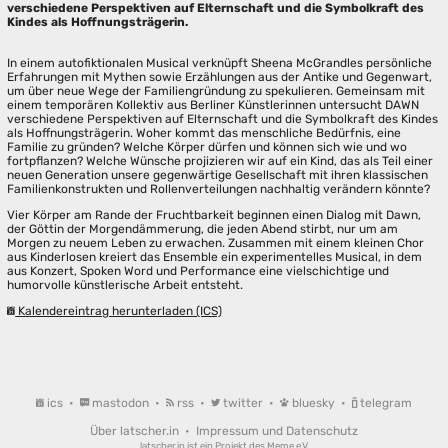
verschiedene Perspektiven auf Elternschaft und die Symbolkraft des
Kindes als Hoffnungsträgerin.
In einem autofiktionalen Musical verknüpft Sheena McGrandles persönliche
Erfahrungen mit Mythen sowie Erzählungen aus der Antike und Gegenwart,
um über neue Wege der Familiengründung zu spekulieren. Gemeinsam mit
einem temporären Kollektiv aus Berliner Künstlerinnen untersucht DAWN
verschiedene Perspektiven auf Elternschaft und die Symbolkraft des Kindes
als Hoffnungsträgerin. Woher kommt das menschliche Bedürfnis, eine
Familie zu gründen? Welche Körper dürfen und können sich wie und wo
fortpflanzen? Welche Wünsche projizieren wir auf ein Kind, das als Teil einer
neuen Generation unsere gegenwärtige Gesellschaft mit ihren klassischen
Familienkonstrukten und Rollenverteilungen nachhaltig verändern könnte?
Vier Körper am Rande der Fruchtbarkeit beginnen einen Dialog mit Dawn,
der Göttin der Morgendämmerung, die jeden Abend stirbt, nur um am
Morgen zu neuem Leben zu erwachen. Zusammen mit einem kleinen Chor
aus Kinderlosen kreiert das Ensemble ein experimentelles Musical, in dem
aus Konzert, Spoken Word und Performance eine vielschichtige und
humorvolle künstlerische Arbeit entsteht.
Kalendereintrag herunterladen (ICS)
ics
•
mastodon
•
rss
•
twitter
•
bluesky
•
telegram
Über latscher.in
•
Impressum und Datenschutz
latscher.in ist ein Projekt des
Meme e.V.