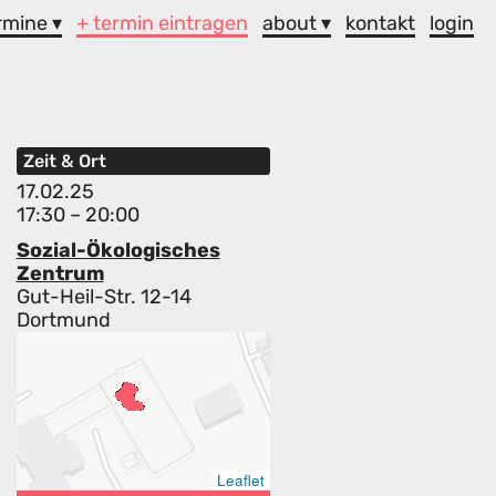
rmine ▾
+ termin eintragen
about ▾
kontakt
login
Zeit & Ort
17.02.25
17:30 – 20:00
Sozial-Ökologisches
Zentrum
Gut-Heil-Str. 12-14
Dortmund
Leaflet