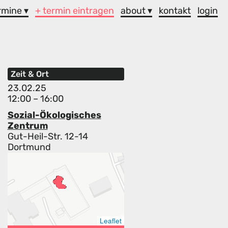
rmine ▾
+ termin eintragen
about ▾
kontakt
login
Zeit & Ort
23.02.25
12:00 – 16:00
Sozial-Ökologisches
Zentrum
Gut-Heil-Str. 12-14
Dortmund
Leaflet