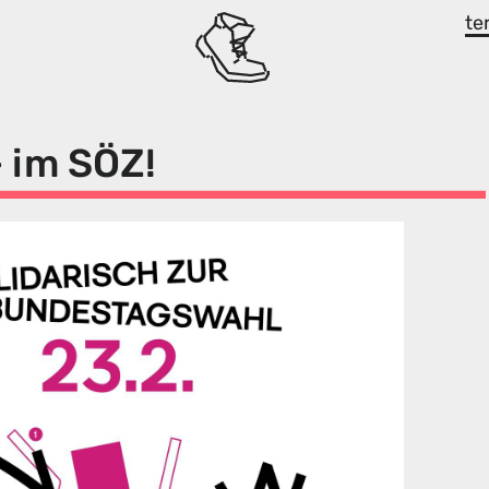
te
 im SÖZ!