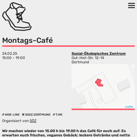
Montags-Café
24.02.25
Sozial-Ökologisches Zentrum
15:00 – 19:00
Gut-Heil-Str. 12-14
Dortmund
Leaflet
WEB-LINK
SOEZ.DORTMUND
T.ME
Organisiert von
SÖZ
Wir machen wieder von 15.00 h bis 19.00 h das Café für euch auf: Es
erwarten euch frisches, veganes Gebäck; leckere Getränke und nette