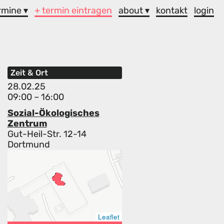
rmine ▾
+ termin eintragen
about ▾
kontakt
login
Zeit & Ort
28.02.25
09:00 – 16:00
Sozial-Ökologisches
Zentrum
Gut-Heil-Str. 12-14
Dortmund
Leaflet