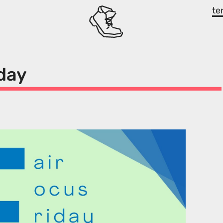
te
iday