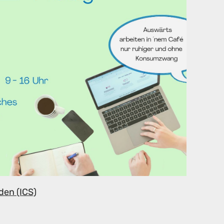
den (ICS)