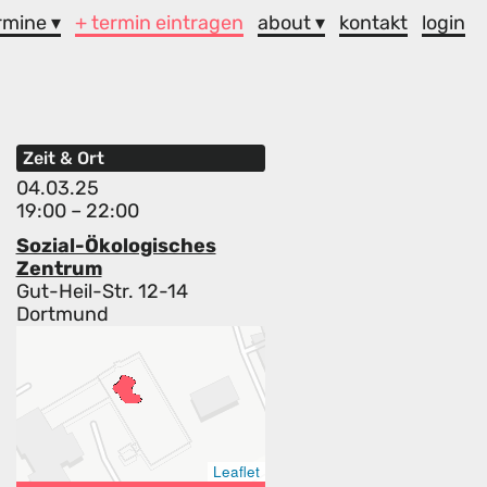
rmine ▾
+ termin eintragen
about ▾
kontakt
login
Zeit & Ort
04.03.25
19:00 – 22:00
Sozial-Ökologisches
Zentrum
Gut-Heil-Str. 12-14
Dortmund
Leaflet