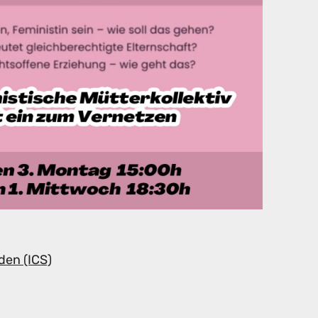
den (ICS)