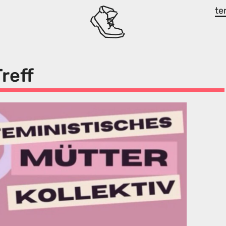
te
reff