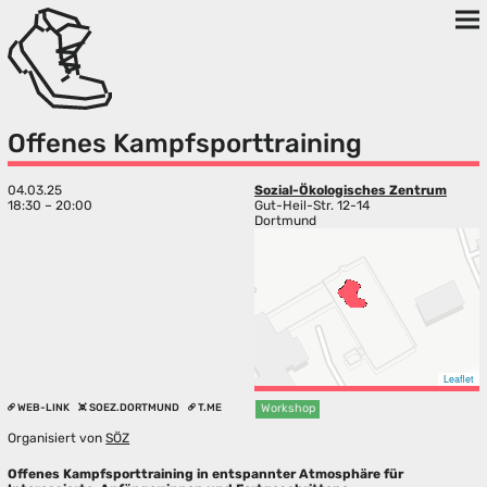
Offenes Kampfsporttraining
04.03.25
Sozial-Ökologisches Zentrum
18:30 – 20:00
Gut-Heil-Str. 12-14
Dortmund
Leaflet
WEB-LINK
SOEZ.DORTMUND
T.ME
Workshop
Organisiert von
SÖZ
Offenes Kampfsporttraining in entspannter Atmosphäre für