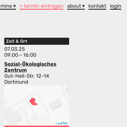
rmine ▾
+ termin eintragen
about ▾
kontakt
login
Zeit & Ort
07.03.25
09:00 – 16:00
Sozial-Ökologisches
Zentrum
Gut-Heil-Str. 12-14
Dortmund
Leaflet