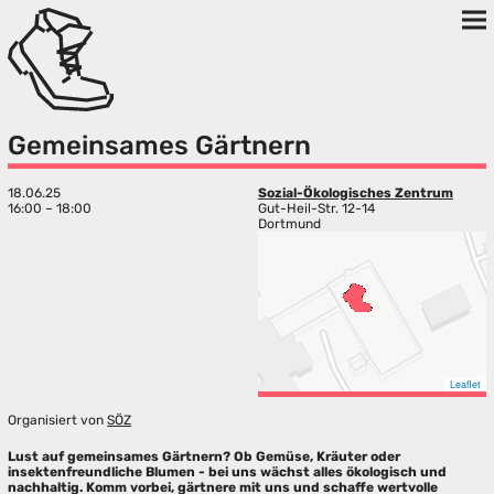
Gemeinsames Gärtnern
18.06.25
Sozial-Ökologisches Zentrum
16:00 – 18:00
Gut-Heil-Str. 12-14
Dortmund
Leaflet
Organisiert von
SÖZ
Lust auf gemeinsames Gärtnern? Ob Gemüse, Kräuter oder
insektenfreundliche Blumen - bei uns wächst alles ökologisch und
nachhaltig. Komm vorbei, gärtnere mit uns und schaffe wertvolle