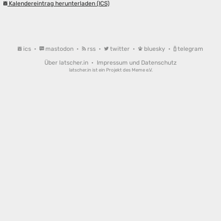
Kalendereintrag herunterladen (ICS)
ics
•
mastodon
•
rss
•
twitter
•
bluesky
•
telegram
Über latscher.in
•
Impressum und Datenschutz
latscher.in ist ein Projekt des
Meme e.V.