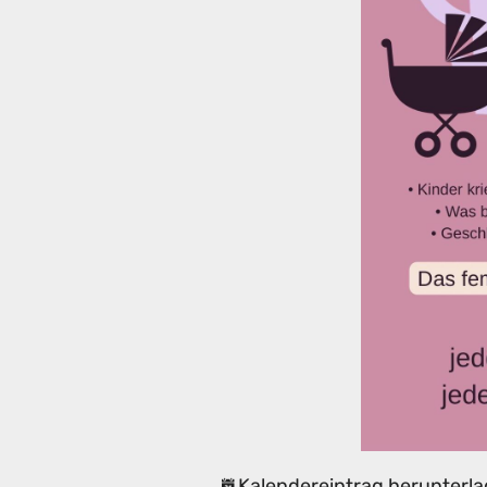
Kalendereintrag herunterla