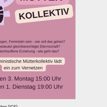
den (ICS)