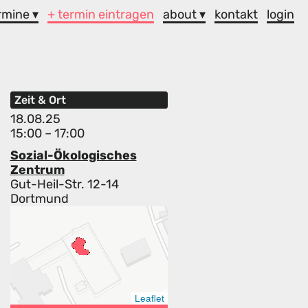
rmine ▾
+ termin eintragen
about ▾
kontakt
login
Zeit & Ort
18.08.25
15:00 – 17:00
Sozial-Ökologisches
Zentrum
Gut-Heil-Str. 12-14
Dortmund
Leaflet