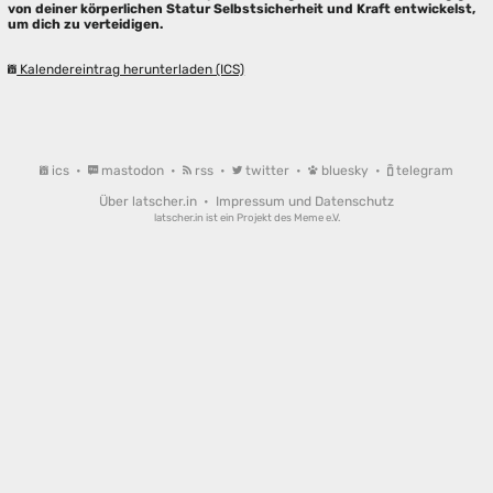
von deiner körperlichen Statur Selbstsicherheit und Kraft entwickelst,
um dich zu verteidigen.
Kalendereintrag herunterladen (ICS)
ics
•
mastodon
•
rss
•
twitter
•
bluesky
•
telegram
Über latscher.in
•
Impressum und Datenschutz
latscher.in ist ein Projekt des
Meme e.V.