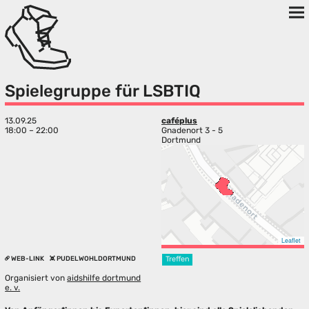
Spielegruppe für LSBTIQ
13.09.25
caféplus
18:00 – 22:00
Gnadenort 3 - 5
Dortmund
Leaflet
WEB-LINK
PUDELWOHLDORTMUND
Treffen
Organisiert von
aidshilfe dortmund
e. v.