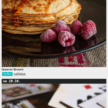
Queerer Brunch
caféplus
Treffen
sa 10.10.