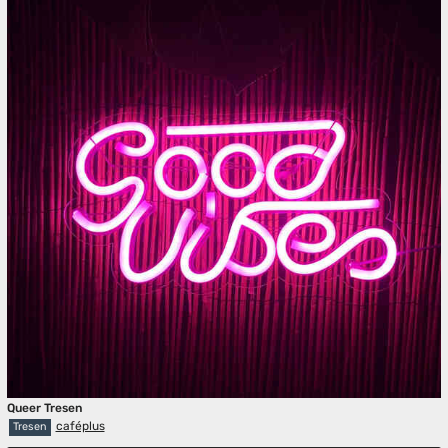
Queer Tresen
caféplus
Tresen