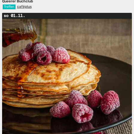
Queerer Buchclub
caféplus
Treffen
so 01.11.