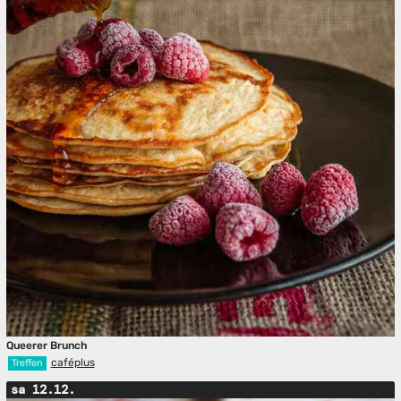
Queerer Brunch
caféplus
Treffen
sa 12.12.