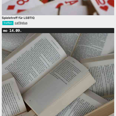
Spieletreff für LSBTIQ
caféplus
Treffen
mo 14.09.