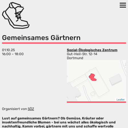
Gemeinsames Gärtnern
01.10.25
Sozial-Ökologisches Zentrum
16:00 – 18:00
Gut-Heil-Str. 12-14
Dortmund
Leaflet
Organisiert von
SÖZ
Lust auf gemeinsames Gärtnern? Ob Gemüse, Kräuter oder
insektenfreundliche Blumen - bei uns wächst alles ökologisch und
nachhaltig. Komm vorbei, gärtnere mit uns und schaffe wertvolle