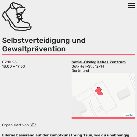
Selbstverteidigung und
Gewaltprävention
02.10.25
Sozial-Ökologisches Zentrum
18:00 – 19:30
Gut-Heil-Str. 12-14
Dortmund
Leaflet
Organisiert von
SÖZ
Erlerne basierend auf der Kampfkunst Wing Tsun, wie du unabhängig