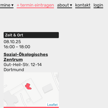
rmine ▾
+ termin eintragen
about ▾
kontakt
login
Zeit & Ort
08.10.25
16:00 – 18:00
Sozial-Ökologisches
Zentrum
Gut-Heil-Str. 12-14
Dortmund
Leaflet