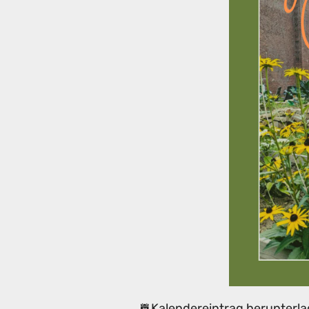
Kalendereintrag herunterla