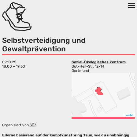
Selbstverteidigung und
Gewaltprävention
09.10.25
Sozial-Ökologisches Zentrum
18:00 – 19:30
Gut-Heil-Str. 12-14
Dortmund
Leaflet
Organisiert von
SÖZ
Erlerne basierend auf der Kampfkunst Wing Tsun, wie du unabhängig