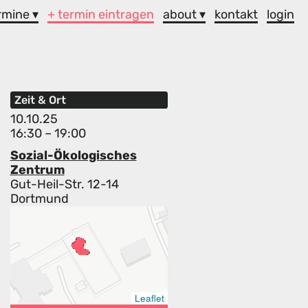
rmine ▾
+ termin eintragen
about ▾
kontakt
login
Zeit & Ort
10.10.25
16:30 – 19:00
Sozial-Ökologisches
Zentrum
Gut-Heil-Str. 12-14
Dortmund
Leaflet