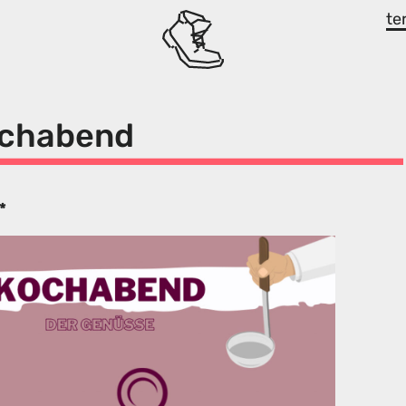
te
ochabend
*