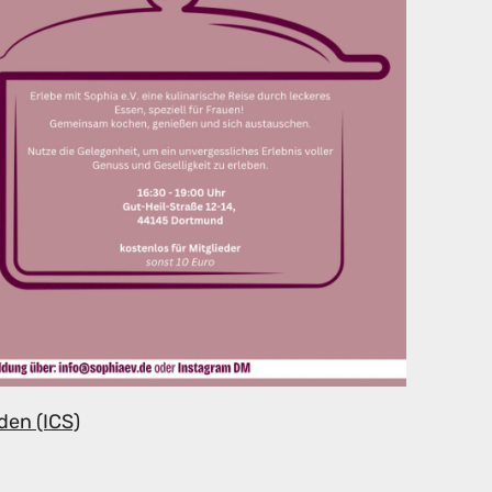
den (ICS)