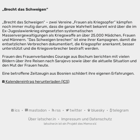
„Brecht das Schweigen“
„Brecht das Schweigen“ – zwei Vereine „Frauen als Kriegsopfer“ kämpfen
noch immer mutig darum, dass die ganze Wahrheit bekannt wird über die im
Ex-Jugoslawienkrieg eingesetzten systematischen
Massenvergewaltigungen als Kriegswaffe an über 25.000 Mädchen, Frauen
und Männern. “Das Schweigen brechen“ ist eine ihrer Kampagnen, damit die
entsetzlichen Verbrechen dokumentiert, die Kriegsopfer anerkannt, besser
unterstützt und die Kriegsverbrecher bestraft werden.
Frauen des Frauenverbandes Courage aus Bochum berichten mit vielen
Bildern über ihre Reisen nach Sarajevo sowie über die aktuelle Situation und
den Mut der Frauen heute.
Eine betroffene Zeitzeugin aus Bosnien schildert ihre eigenen Erfahrungen.
Kalendereintrag herunterladen (ICS)
ics
•
mastodon
•
rss
•
twitter
•
bluesky
•
telegram
Über latscher.in
•
Impressum und Datenschutz
latscher.in ist ein Projekt des
Meme e.V.