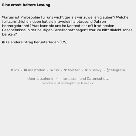
Eine ernst-heitere Lesung
Warum ist Philosophie für uns wichtiger als wir zuweilen glauben? Welche
fortschrittlichen Ideen hat sie in zweieinhalbtausend Jahren
hervorgebracht? Was kann sie uns im Kontext der oft irrationalen
Geschehnisse in der heutigen Gesellschaft sagen? Warum hilft dialektisches
Denken?
Kalendereintrag herunterladen (ICS)
ics
•
mastodon
•
rss
•
twitter
•
bluesky
•
telegram
Über latscher.in
•
Impressum und Datenschutz
latscher.in ist ein Projekt des
Meme e.V.