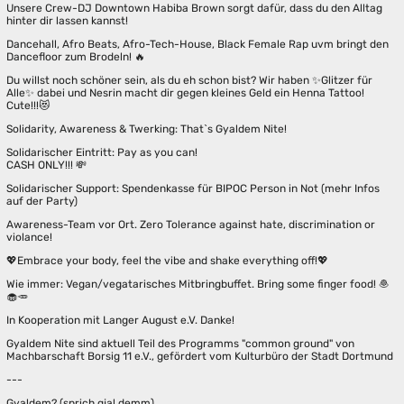
Unsere Crew-DJ Downtown Habiba Brown sorgt dafür, dass du den Alltag
hinter dir lassen kannst!
Dancehall, Afro Beats, Afro-Tech-House, Black Female Rap uvm bringt den
Dancefloor zum Brodeln! 🔥
Du willst noch schöner sein, als du eh schon bist? Wir haben ✨Glitzer für
Alle✨ dabei und Nesrin macht dir gegen kleines Geld ein Henna Tattoo!
Cute!!!😻
Solidarity, Awareness & Twerking: That`s Gyaldem Nite!
Solidarischer Eintritt: Pay as you can!
CASH ONLY!!! 💸
Solidarischer Support: Spendenkasse für BIPOC Person in Not (mehr Infos
auf der Party)
Awareness-Team vor Ort. Zero Tolerance against hate, discrimination or
violance!
💖Embrace your body, feel the vibe and shake everything off!💖
Wie immer: Vegan/vegatarisches Mitbringbuffet. Bring some finger food! 🧆
🧁🥕
In Kooperation mit Langer August e.V. Danke!
Gyaldem Nite sind aktuell Teil des Programms "common ground" von
Machbarschaft Borsig 11 e.V., gefördert vom Kulturbüro der Stadt Dortmund
---
Gyaldem? (sprich gjal demm)