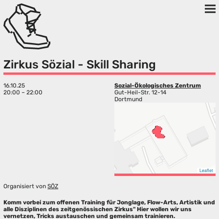
Zirkus Sözial - Skill Sharing
16.10.25
Sozial-Ökologisches Zentrum
20:00 – 22:00
Gut-Heil-Str. 12-14
Dortmund
Leaflet
Organisiert von
SÖZ
Komm vorbei zum offenen Training für Jonglage, Flow-Arts, Artistik und
alle Disziplinen des zeitgenössischen Zirkus" Hier wollen wir uns
vernetzen, Tricks austauschen und gemeinsam trainieren.