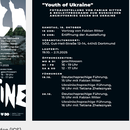
den (ICS)