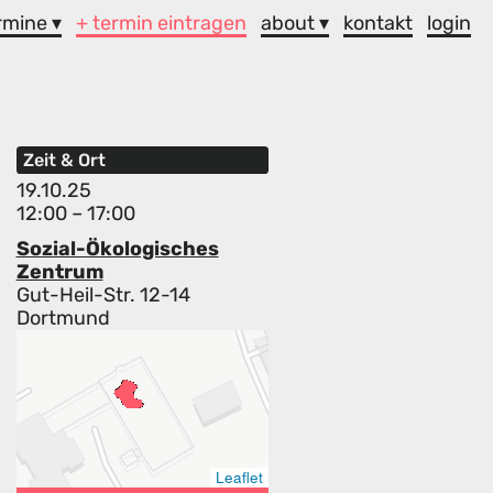
rmine ▾
+ termin eintragen
about ▾
kontakt
login
Zeit & Ort
19.10.25
12:00 – 17:00
Sozial-Ökologisches
Zentrum
Gut-Heil-Str. 12-14
Dortmund
Leaflet