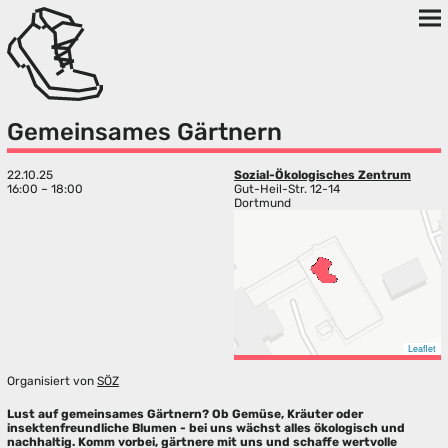
Gemeinsames Gärtnern
22.10.25
Sozial-Ökologisches Zentrum
16:00 – 18:00
Gut-Heil-Str. 12-14
Dortmund
Leaflet
Organisiert von
SÖZ
Lust auf gemeinsames Gärtnern? Ob Gemüse, Kräuter oder
insektenfreundliche Blumen - bei uns wächst alles ökologisch und
nachhaltig. Komm vorbei, gärtnere mit uns und schaffe wertvolle