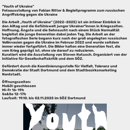
"Youth of Ukraine"
Fotoausstellung von Fabian Ritter & Begleitprogramm zum russischen
Angriffskrieg gegen die Ukraine
Die Arbeit „Youth of Ukraine“ (2022–2025) ist ein intimer Einblick in
den Alltag und die Gefühlswelt junger Ukrainer*innen in Kriegszeiten.
Hoffnung, Ängste und die Sehnsucht nach einem Stück Normalität
begleitet die junge Generation dabei jeden Tag. Die Arbeit an der
fotografischen Serie begann kurz nach der groß angelegten russischen
Vollinvasion gegen die Ukraine im Februar 2022 und wurde seitdem
immer wieder fortgeführt. Die Bilder halten eine Generation fest, die
vom Krieg geprägt ist, ohne sie darauf zu reduzieren.
Kuratiert wird die Ausstellung von Steven Natusch. Organisiert von der
Initiative für Gesellschaftskritik und dem SÖZ.
Gefördert durch die Koordinierungsstelle für Vielfalt, Toleranz und
Demokratie der Stadt Dortmund und dem Stadtbezirksmarketing
Nordstadt.
Öffnungszeiten:
Mo&Di geschlossen
Mi-Fr 16-19h
Sa&So 12-17h
Laufzeit: 19.10. bis 02.11.2025 im SÖZ Dortmund