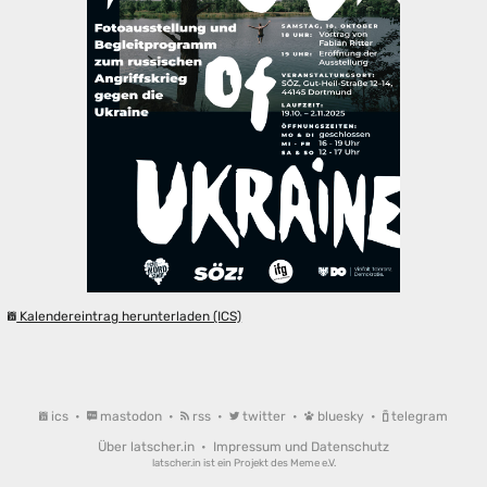
Kalendereintrag herunterladen (ICS)
ics
•
mastodon
•
rss
•
twitter
•
bluesky
•
telegram
Über latscher.in
•
Impressum und Datenschutz
latscher.in ist ein Projekt des
Meme e.V.