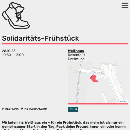
Solidaritäts-Frühstück
26.10.25
Welthaus
10:30 – 13:00
Rosental 1
Dortmund
Leaflet
WEB-LINK
INSTAGRAM.COM
KüFa
Wir laden ins Welthaus ein – für ein Frühstück, das mehr ist als nur ein
gemeinsamer Start in den Tag. Pack deine Freund:innen ein oder komm