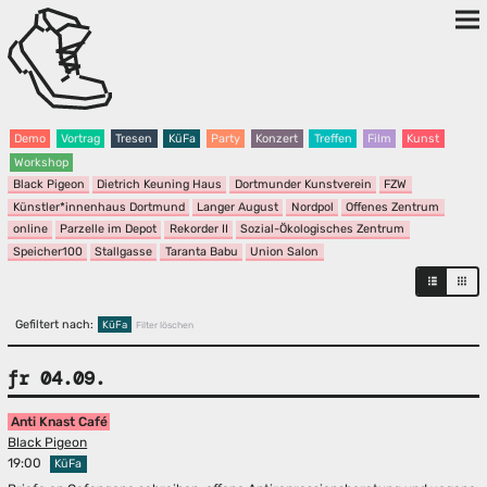
Demo
Vortrag
Tresen
KüFa
Party
Konzert
Treffen
Film
Kunst
Workshop
Black Pigeon
Dietrich Keuning Haus
Dortmunder Kunstverein
FZW
Künstler*innenhaus Dortmund
Langer August
Nordpol
Offenes Zentrum
online
Parzelle im Depot
Rekorder II
Sozial-Ökologisches Zentrum
Speicher100
Stallgasse
Taranta Babu
Union Salon
Gefiltert nach:
KüFa
Filter löschen
fr 04.09.
Anti Knast Café
Black Pigeon
19:00
KüFa