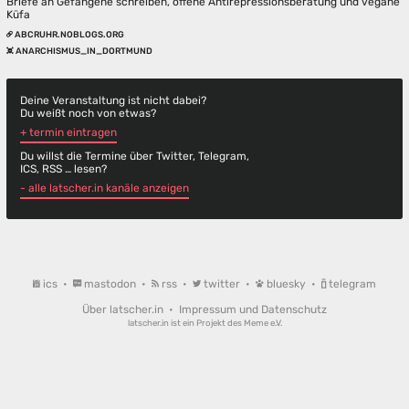
Briefe an Gefangene schreiben, offene Antirepressionsberatung und vegane
Küfa
ABCRUHR.NOBLOGS.ORG
ANARCHISMUS_IN_DORTMUND
Deine Veranstaltung ist nicht dabei?
Du weißt noch von etwas?
+ termin eintragen
Du willst die Termine über Twitter, Telegram,
ICS, RSS … lesen?
- alle latscher.in kanäle anzeigen
ics
•
mastodon
•
rss
•
twitter
•
bluesky
•
telegram
Über latscher.in
•
Impressum und Datenschutz
latscher.in ist ein Projekt des
Meme e.V.