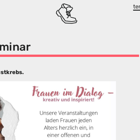
te
eminar
stkrebs.