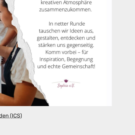
den (ICS)