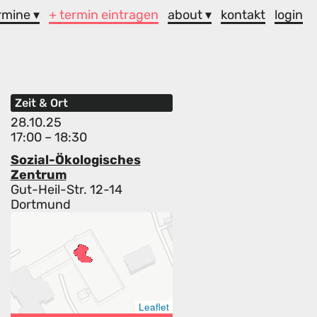
rmine ▾
+ termin eintragen
about ▾
kontakt
login
Zeit & Ort
28.10.25
17:00 – 18:30
Sozial-Ökologisches
Zentrum
Gut-Heil-Str. 12-14
Dortmund
Leaflet