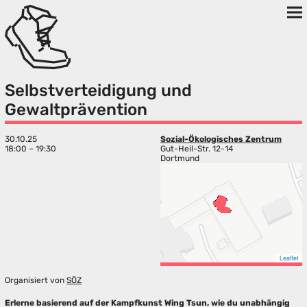
Selbstverteidigung und
Gewaltprävention
30.10.25
Sozial-Ökologisches Zentrum
18:00 – 19:30
Gut-Heil-Str. 12-14
Dortmund
Leaflet
Organisiert von
SÖZ
Erlerne basierend auf der Kampfkunst Wing Tsun, wie du unabhängig