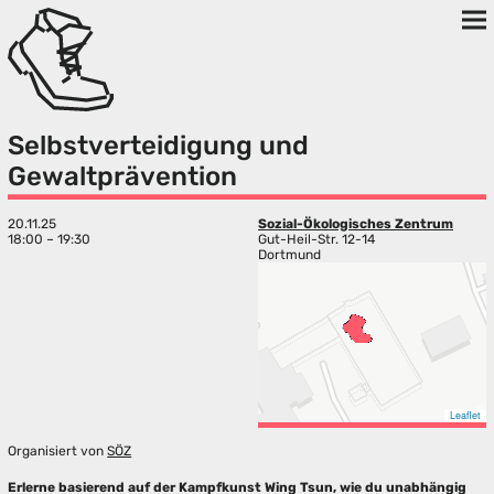
Selbstverteidigung und
Gewaltprävention
20.11.25
Sozial-Ökologisches Zentrum
18:00 – 19:30
Gut-Heil-Str. 12-14
Dortmund
Leaflet
Organisiert von
SÖZ
Erlerne basierend auf der Kampfkunst Wing Tsun, wie du unabhängig